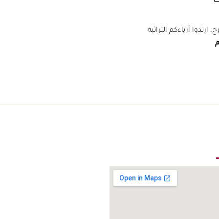
ت
 ارتدوا أزياءكم التراثية
م