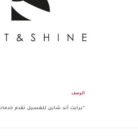
الوصف
“برايت آند شاين للغسيل تقدم خدمات